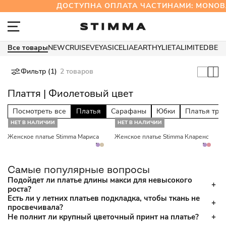
ДОСТУПНА ОПЛАТА ЧАСТИНАМИ: MONO
Все товары
NEW
CRUISE
VEYA
SICELIA
EARTHY
LIETA
LIMITED
BES
Фильтр (1)
2 товаров
Плаття | Фиолетовый цвет
Посмотреть все
Платья
Сарафаны
Юбки
Платья три
НЕТ В НАЛИЧИИ
НЕТ В НАЛИЧИИ
Женское платье Stimma Мариса
Женское платье Stimma Кларенс
Самые популярные вопросы
Подойдет ли платье длины макси для невысокого
роста?
Есть ли у летних платьев подкладка, чтобы ткань не
просвечивала?
Не полнит ли крупный цветочный принт на платье?