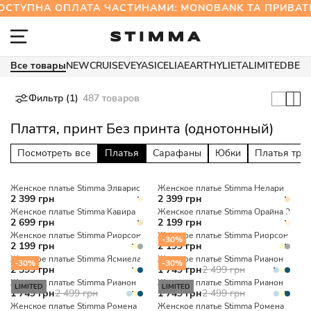
СТУПНА ОПЛАТА ЧАСТИНАМИ: MONOBANK ТА ПРИВ
Все товары
NEW
CRUISE
VEYA
SICELIA
EARTHY
LIETA
LIMITED
BES
Фильтр (1)
487 товаров
Плаття, принт Без принта (однотонный)
Посмотреть все
Платья
Сарафаны
Юбки
Платья три
Женское платье Stimma Элварис
Женское платье Stimma Нелари
2 399 грн
2 399 грн
Женское платье Stimma Кавира
Женское платье Stimma Орайна 2
2 699 грн
2 199 грн
Женское платье Stimma Риорсон
Женское платье Stimma Риорсон
-30%
2 199 грн
2 199 грн
Женское платье Stimma Ясмиела
Женское платье Stimma Рианон
-30%
-30%
2 399 грн
1 749 грн
2 499 грн
Женское платье Stimma Рианон
Женское платье Stimma Рианон
LIMITED
LIMITED
1 749 грн
2 499 грн
1 749 грн
2 499 грн
Женское платье Stimma Ромена
Женское платье Stimma Ромена