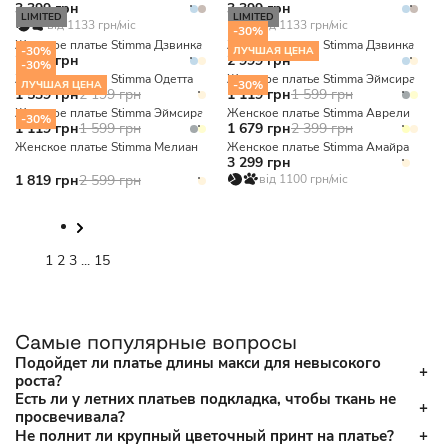
3 399 грн
3 399 грн
LIMITED
LIMITED
від 1133 грн/міс
від 1133 грн/міс
-30%
Женское платье Stimma Дзвинка
Женское платье Stimma Дзвинка
-30%
ЛУЧШАЯ ЦЕНА
2 999 грн
2 999 грн
-30%
Женское платье Stimma Одетта
Женское платье Stimma Эймсира
-30%
ЛУЧШАЯ ЦЕНА
1 539 грн
2 199 грн
1 119 грн
1 599 грн
Женское платье Stimma Эймсира
Женское платье Stimma Аврели
-30%
1 119 грн
1 599 грн
1 679 грн
2 399 грн
Женское платье Stimma Мелиан
Женское платье Stimma Амайра
3 299 грн
1 819 грн
2 599 грн
від 1100 грн/міс
1
2
3
...
15
Самые популярные вопросы
Подойдет ли платье длины макси для невысокого
роста?
Есть ли у летних платьев подкладка, чтобы ткань не
просвечивала?
Не полнит ли крупный цветочный принт на платье?