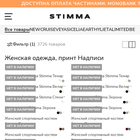
ДОСТУПНА ОПЛАТА ЧАСТИНАМИ: MONOBANK
Все товары
NEW
CRUISE
VEYA
SICELIA
EARTHY
LIETA
LIMITED
BES
Фильтр (1)
3726 товаров
Женская одежда, принт Надписи
НЕТ В НАЛИЧИИ
НЕТ В НАЛИЧИИ
Женская футболка Stimma Темар
Женская футболка Stimma Темар
НЕТ В НАЛИЧИИ
НЕТ В НАЛИЧИИ
Женская футболка Stimma Велари
Женская футболка Stimma Велари
НЕТ В НАЛИЧИИ
НЕТ В НАЛИЧИИ
Женская футболка Stimma Стения
Женский топ Stimma Зерона
НЕТ В НАЛИЧИИ
НЕТ В НАЛИЧИИ
Женский топ Stimma Зерона
Женский топ Stimma Зерона
НЕТ В НАЛИЧИИ
НЕТ В НАЛИЧИИ
Женский спортивный костюм
Женский спортивный костюм
Stimma Палермо
Stimma Палермо
НЕТ В НАЛИЧИИ
НЕТ В НАЛИЧИИ
Женский спортивный костюм
Женский спортивный костюм