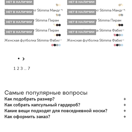
Stimma Коратен
Stimma Коратен
НЕТ В НАЛИЧИИ
НЕТ В НАЛИЧИИ
Женский комплект Stimma Мандей
Женский комплект Stimma Мандей
НЕТ В НАЛИЧИИ
НЕТ В НАЛИЧИИ
Женский свитшот Stimma Пирам
Женский свитшот Stimma Пирам
НЕТ В НАЛИЧИИ
НЕТ В НАЛИЧИИ
Женский свитшот Stimma Пирам
Женская футболка Stimma Фабиас
НЕТ В НАЛИЧИИ
НЕТ В НАЛИЧИИ
Женская футболка Stimma Фабиас
Женская футболка Stimma Фабиас
1
2
3
...
7
Самые популярные вопросы
Как подобрать размер?
Как собрать капсульный гардероб?
Какие вещи подходят для повседневной носки?
Как оформить заказ?