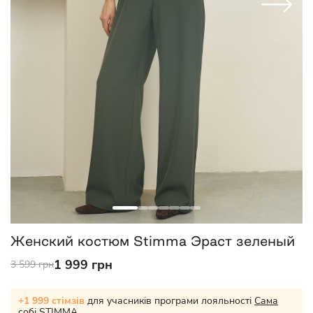
Женский костюм Stimma Эраст зеленый
1 999 грн
3 599 грн
+1 999 стімзів
для учасників програми лояльності
Сама
собі STIMMA