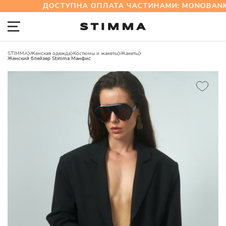
ДОСТУПНА ОПЛАТА ЧАСТИНАМИ: MONOBANK 
STIMMA
Женская одежда
Костюмы и жакеты
Жакеты
Женский блейзер Stimma Манфис