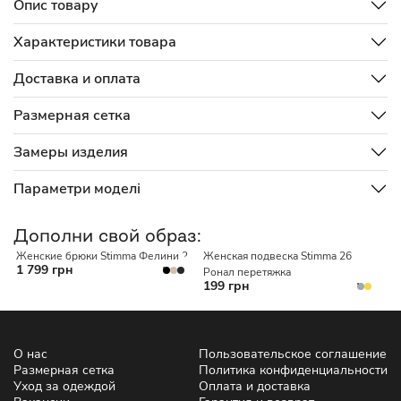
Опис товару
Характеристики товара
Доставка и оплата
Размерная сетка
Замеры изделия
Параметри моделі
BASIC
Дополни свой образ:
Женские брюки Stimma Фелини 2
Женская подвеска Stimma 26
1 799 грн
Ронал перетяжка
199 грн
О нас
Пользовательское соглашение
Размерная сетка
Политика конфиденциальности
Уход за одеждой
Оплата и доставка