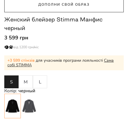
ДОПОЛНИ СВОЙ ОБРАЗ
Женский блейзер Stimma Манфис
черный
3 599 грн
від 1200 грн/міс
+3 599 стімзів
для учасників програми лояльності
Сама
собі STIMMA
S
M
L
Колір:
черный