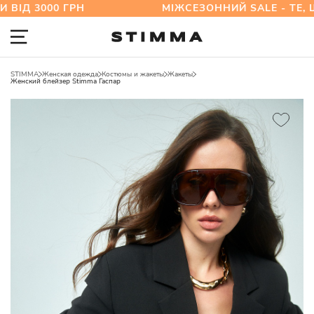
КИ ВІД 3000 ГРН МІЖСЕЗОННИЙ SALE - ТЕ, ЩО
STIMMA
Женская одежда
Костюмы и жакеты
Жакеты
Женский блейзер Stimma Гаспар