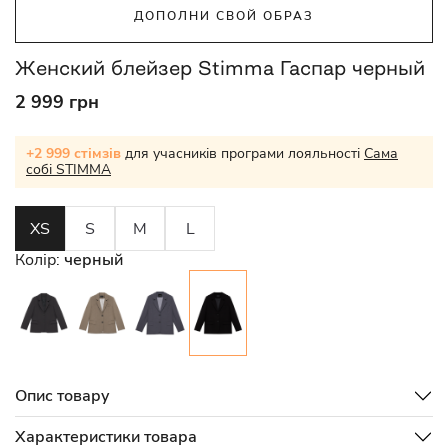
ДОПОЛНИ СВОЙ ОБРАЗ
Женский блейзер Stimma Гаспар черный
2 999 грн
+2 999 стімзів
для учасників програми лояльності
Сама
собі STIMMA
XS
S
M
L
Колір:
черный
Опис товару
Характеристики товара