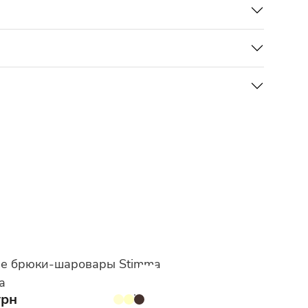
е брюки-шаровары Stimma
а
грн