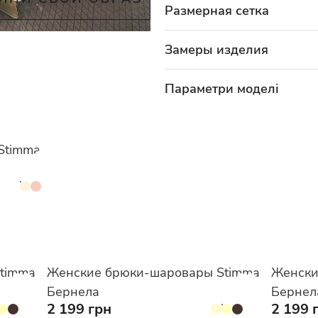
Размерная сетка
Замеры изделия
Параметри моделі
Stimma
timma
Женские брюки-шаровары Stimma
Женски
Бернела
Бернел
2 199 грн
2 199 