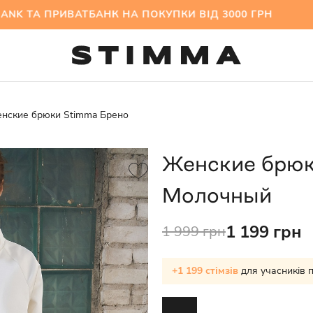
А ПРИВАТБАНК НА ПОКУПКИ ВІД 3000 ГРН МІЖС
нские брюки Stimma Брено
Женские брюк
Молочный
1 199 грн
1 999 грн
+1 199 стімзів
для учасників 