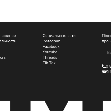
глашение
Социальные сети
Підп
альности
Instagram
про 
Facebook
Youtube
екты
Threads
Tik Tok
0 
St