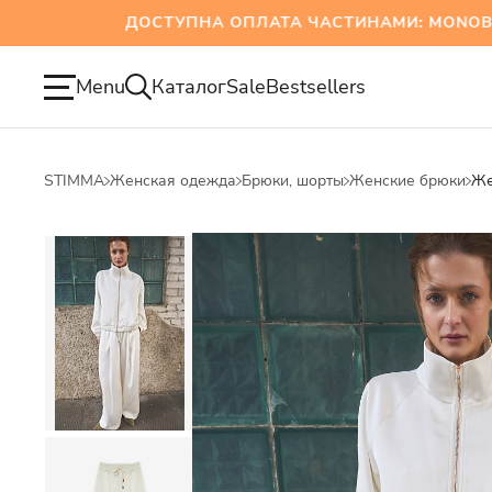
ДОСТУПНА ОПЛАТА ЧАСТИНАМИ: MONOBANK Т
Menu
Каталог
Sale
Bestsellers
STIMMA
Женская одежда
Брюки, шорты
Женские брюки
Же