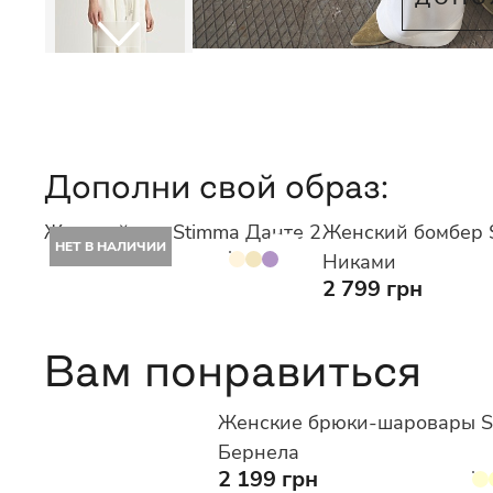
Дополни свой образ:
Женский топ Stimma Данте 2
Женский бомбер 
НЕТ В НАЛИЧИИ
Никами
2 799 грн
Вам понравиться
Женские брюки-шаровары S
Бернела
2 199 грн