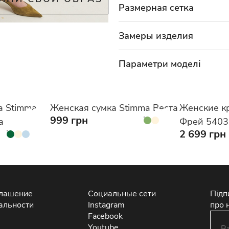
Размерная сетка
Замеры изделия
Параметри моделі
а Stimma
Женская сумка Stimma Веста
Женские к
999 грн
а
Фрей 5403
2 699 грн
глашение
Социальные сети
Підп
альности
Instagram
про 
Facebook
Youtube