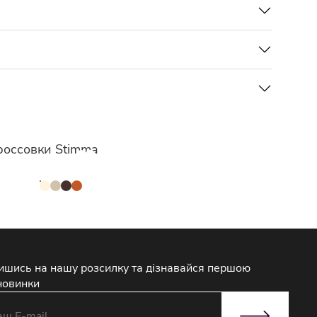
россовки Stimma
ишись на нашу розсилку та дізнавайся першою
новинки