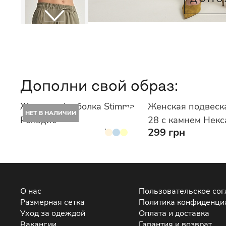
Дополни свой образ:
Женская футболка Stimma
Женская подвеск
НЕТ В НАЛИЧИИ
Рольдис
28 с камнем Некс
299 грн
О нас
Пользовательское со
Размерная сетка
Политика конфиденци
Уход за одеждой
Оплата и доставка
Вакансии
Гарантия и возврат