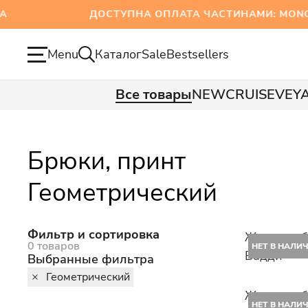
ДОСТУПНА ОПЛАТА ЧАСТИНАМИ: MONOBA
Menu
Каталог
Sale
Bestsellers
Все товары
NEW
CRUISE
VEY
Брюки, принт
Геометрический
Фильтр и сортировка
Женские б
0 товаров
НЕТ В НАЛИ
Бадди
Выбранные фильтра
Геометрический
Женские б
НЕТ В НАЛИ