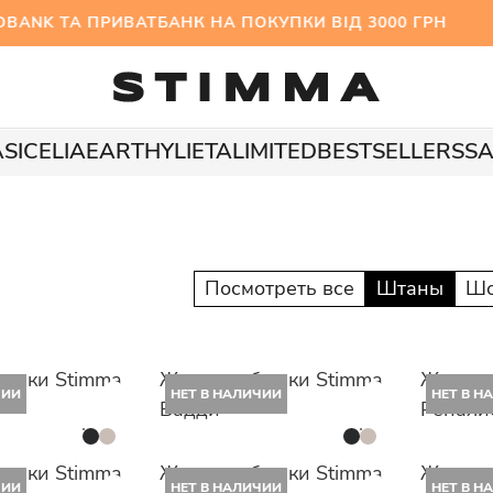
NK ТА ПРИВАТБАНК НА ПОКУПКИ ВІД 3000 ГРН 
A
SICELIA
EARTHY
LIETA
LIMITED
BESTSELLERS
SA
Посмотреть все
Штаны
Шо
рюки Stimma
Женские брюки Stimma
Женски
ЧИИ
НЕТ В НАЛИЧИИ
НЕТ В Н
Бадди
Ренали
рюки Stimma
Женские брюки Stimma
Женски
ЧИИ
НЕТ В НАЛИЧИИ
НЕТ В Н