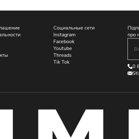
глашение
Социальные сети
Підп
альности
Instagram
про 
Facebook
Youtube
екты
Threads
Tik Tok
0 
St