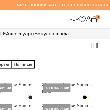
МІЖСЕЗОННИЙ SALE - ТЕ, ЩО ДАВНО ХОТІЛОСЯ 
0
RU
LE
Аксессуары
Бонусна шафа
рты
Легинсы
е брюки Stimma
Женские брюки Stimma
АЛИЧИИ
НЕТ В НАЛИЧИИ
с
Берк
е брюки Stimma
Женские брюки Stimma
АЛИЧИИ
НЕТ В НАЛИЧИИ