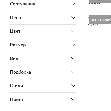
Эрван
Сортування
Женские б
Цена
НЕТ В НАЛИ
Адет
Цвет
Размер
Вид
Подборка
Стили
Принт