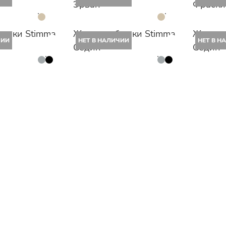
Эрван
Фраски
рюки Stimma
Женские брюки Stimma
Женски
ЧИИ
НЕТ В НАЛИЧИИ
НЕТ В Н
Седин
Седин