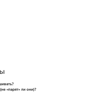
сы
шивать?
не «парят» ли они)?