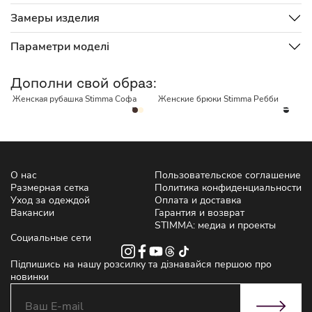
Замеры изделия
Параметри моделі
НЕТ В НАЛИЧИИ
НЕТ В НАЛИЧИИ
Дополни свой образ:
Женская рубашка Stimma Софа
Женские брюки Stimma Ребби
Ж
1
О нас
Пользовательское соглашение
Размерная сетка
Политика конфиденциальности
Уход за одеждой
Оплата и доставка
Вакансии
Гарантия и возврат
STIMMA: медиа и проекты
Социальные сети
Підпишись на нашу розсилку та дізнавайся першою про
новинки