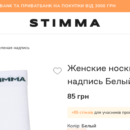
NK ТА ПРИВАТБАНК НА ПОКУПКИ ВІД 3000 ГРН 
еленая надпись
Женские носк
надпись Белы
85 грн
+85 стімзів
для учасників про
Колір:
Белый