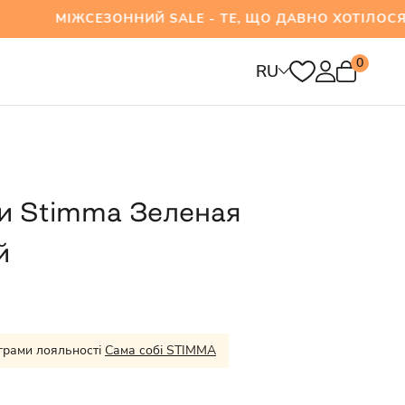
МІЖСЕЗОННИЙ SALE - ТЕ, ЩО ДАВНО ХОТІЛОСЯ 
0
RU
и Stimma Зеленая
й
грами лояльності
Сама собі STIMMA