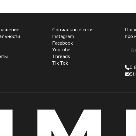
глашение
Социальные сети
Підп
альности
Instagram
про 
Facebook
Youtube
екты
Threads
Tik Tok
0 
St