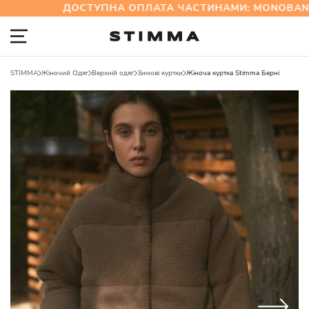
ДОСТУПНА ОПЛАТА ЧАСТИНАМИ: MONOBANK 
STIMMA
Жіночий Одяг
Верхній одяг
Зимові куртки
Жіноча куртка Stimma Берні