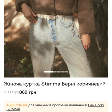
Жіноча куртка Stimma Берні коричневий
869 грн
2 899 грн
+869 стімзів
для учасників програми лояльності
Сама собі
STIMMA