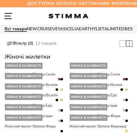
ДОСТУПНА ОПЛАТА ЧАСТИНАМИ: MONOBA
Всі товари
NEW
CRUISE
VEYA
SICELIA
EARTHY
LIETA
LIMITED
BEST
Фільтр (0)
12 товарів
Жіночі жилетки
НЕМАЄ В НАЯВНОСТІ
НЕМАЄ В НАЯВНОСТІ
Жіночий жилет Stimma Селія
Жіночий жилет Stimma Селія
НЕМАЄ В НАЯВНОСТІ
НЕМАЄ В НАЯВНОСТІ
Жіночий жилет Stimma Вісалія
Жіночий жилет Stimma Вісалія
НЕМАЄ В НАЯВНОСТІ
НЕМАЄ В НАЯВНОСТІ
Жіночий жилет Stimma Вісалія
Жіночий жилет Stimma Едіс
НЕМАЄ В НАЯВНОСТІ
НЕМАЄ В НАЯВНОСТІ
Жіночий жилет Stimma Едіс
Жіночий жилет Stimma Ідая
НЕМАЄ В НАЯВНОСТІ
НЕМАЄ В НАЯВНОСТІ
Жіночий жилет Stimma Ідая
Жіночий жилет Stimma Фієра
НЕМАЄ В НАЯВНОСТІ
НЕМАЄ В НАЯВНОСТІ
Жіночий жилет Stimma Фієра
Жіночий жилет Stimma Фернанда