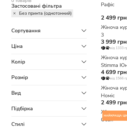
0 товарів
Рафіс
Застосовані фільтра
Без принта (однотонний)
2 499 грн
Жіноча ку
Сортування
3
3 999 грн
Ціна
від 1333 г
Жіноча ку
Колір
Stimma Юн
4 699 грн
Розмір
від 1566 г
Жіноча ку
Вид
Номіс
2 499 грн
Підбірка
Жіноча ку
НАЙКРАЩА ЦІ
Осай
Стилі