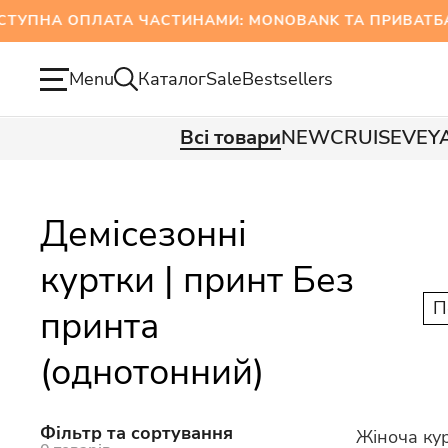
А ОПЛАТА ЧАСТИНАМИ: MONOBANK ТА ПРИВАТБАН
Menu
Каталог
Sale
Bestsellers
Всі товари
NEW
CRUISE
VEY
Демісезонні
куртки | принт Без
П
принта
(однотонний)
Фільтр та сортування
Жіноча ку