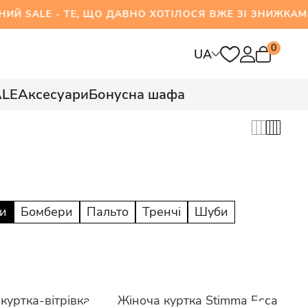
E - ТЕ, ЩО ДАВНО ХОТІЛОСЯ ВЖЕ ЗІ ЗНИЖКАМИ
0
UA
ALE
Аксесуари
Бонусна шафа
ки
Бомбери
Пальто
Тренчі
Шуби
куртка-вітрівка
Жіноча куртка Stimma Есса