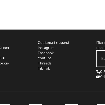
Соціальні мережі
Підп
йності
Instagram
про 
Facebook
ння
Youtube
оєкти
Threads
Tik Tok
0 
St