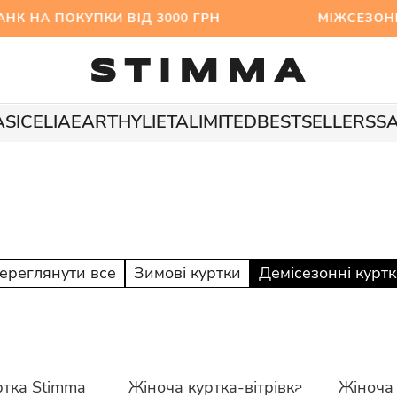
К НА ПОКУПКИ ВІД 3000 ГРН МІЖСЕЗОННИЙ SAL
A
SICELIA
EARTHY
LIETA
LIMITED
BESTSELLERS
S
ереглянути все
Зимові куртки
Демісезонні курт
ртка Stimma
Жіноча куртка-вітрівка
Жіноча 