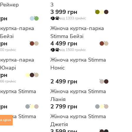
 Рейнер
3
3 999 грн
грн
від 1333 грн/міс
 куртка-парка
Жіноча куртка-парка
Бейзі
Stimma Бейзі
грн
4 499 грн
00 грн/міс
від 1500 грн/міс
 куртка-парка
Жіноча куртка Stimma
 Юнарі
Номіс
грн
2 499 грн
66 грн/міс
 куртка Stimma
Жіноча куртка Stimma
Ліанія
грн
2 799 грн
 куртка Stimma
Жіноча куртка Stimma
А ЦІНА
Джетія
3 599 грн