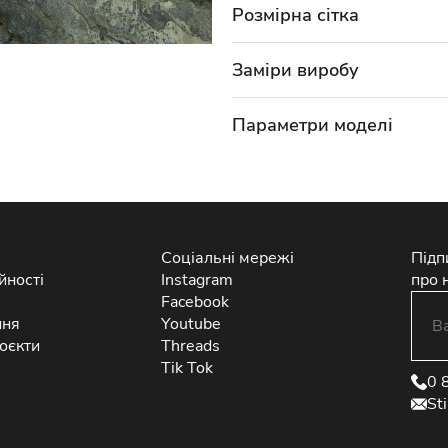
Розмірна сітка
Заміри виробу
Параметри моделі
Соціальні мережі
Підп
йності
Instagram
про 
Facebook
ння
Youtube
оєкти
Threads
Tik Tok
0 
St