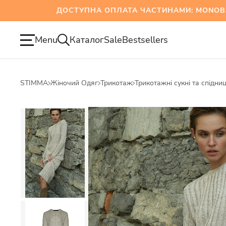
ДОСТУПНА ОПЛАТА ЧАСТИНАМИ: MONOBANK 
Menu
Каталог
Sale
Bestsellers
STIMMA
Жіночий Одяг
Трикотаж
Трикотажні сукні та спідниц