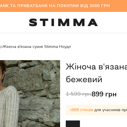
ТА ПРИВАТБАНК НА ПОКУПКИ ВІД 3000 ГРН МІЖ
і
Жіноча в'язана сукня Stimma Ноудл
Жіноча в'язан
бежевий
899 грн
1 599 грн
+899 стімзів
для учасників пр