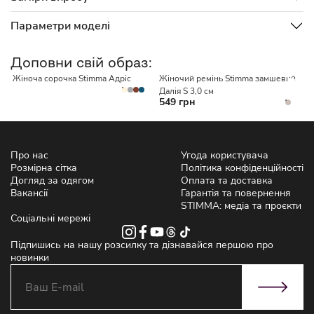
Параметри моделі
НЕМАЄ В НАЯВНОСТІ
Доповни свій образ:
Жіноча сорочка Stimma Адріс
Жіночий ремінь Stimma замшевий
Ж
Далія S 3,0 см
549 грн
Про нас
Угода користувача
Розмірна сітка
Політика конфіденційності
Догляд за одягом
Оплата та доставка
Вакансії
Гарантія та повернення
STIMMA: медіа та проєкти
Соціальні мережі
Підпишись на нашу розсилку та дізнавайся першою про
новинки