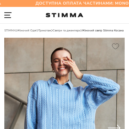
ДОСТУПНА ОПЛАТА ЧАСТИНАМИ: MONOBA
STIMMA
Жіночий Одяг
Трикотаж
Светри та джемпери
Жіночий светр Stimma Косана