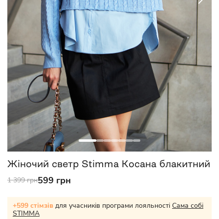
Жіночий светр Stimma Косана блакитний
599 грн
1 399 грн
+599 стімзів
для учасників програми лояльності
Сама собі
STIMMA