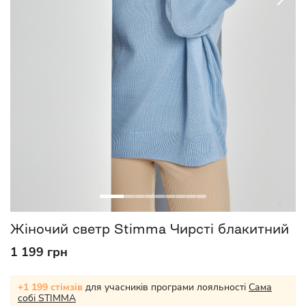
Жіночий светр Stimma Чирсті блакитний
1 199 грн
+1 199 стімзів
для учасників програми лояльності
Сама
собі STIMMA