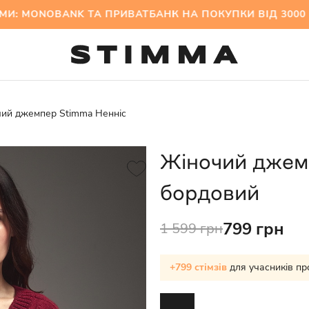
ONOBANK ТА ПРИВАТБАНК НА ПОКУПКИ ВІД 300
ий джемпер Stimma Ненніс
Жіночий джем
бордовий
799 грн
1 599 грн
+799 стімзів
для учасників пр