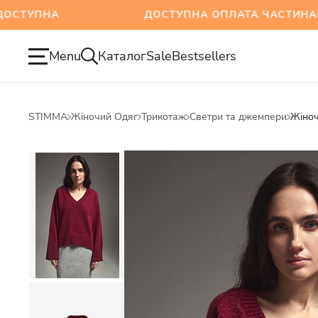
НА
ДОСТУПНА ОПЛАТА ЧАСТИНАМИ: M
Menu
Каталог
Sale
Bestsellers
STIMMA
Жіночий Одяг
Трикотаж
Светри та джемпери
Жіноч