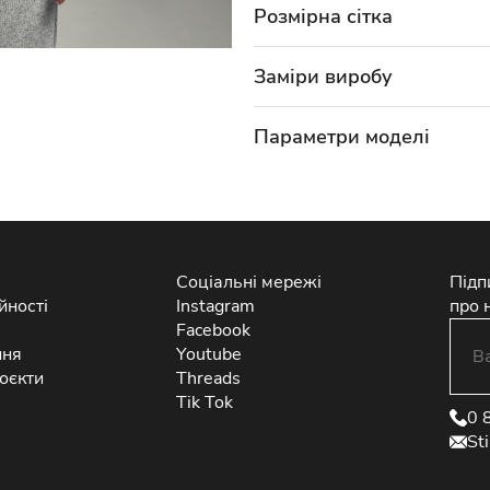
Розмірна сітка
Заміри виробу
Параметри моделі
Соціальні мережі
Підп
йності
Instagram
про 
Facebook
ння
Youtube
оєкти
Threads
Tik Tok
0 
St