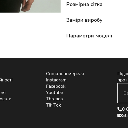
Розмірна сітка
Заміри виробу
Параметри моделі
Соціальні мережі
Підп
йності
Instagram
про 
Facebook
ння
Youtube
оєкти
Threads
Tik Tok
0 
St