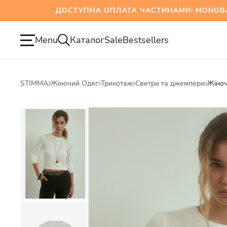
ДОСТУПНА ОПЛАТА ЧАСТИНАМИ: MONOBANK 
Menu
Каталог
Sale
Bestsellers
STIMMA
Жіночий Одяг
Трикотаж
Светри та джемпери
Жіноч