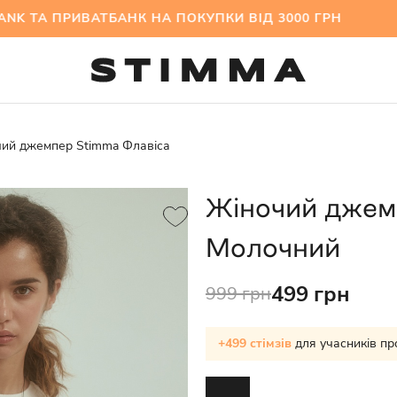
ТА ПРИВАТБАНК НА ПОКУПКИ ВІД 3000 ГРН МІЖ
ий джемпер Stimma Флавіса
Жіночий джем
Молочний
499 грн
999 грн
+499 стімзів
для учасників пр