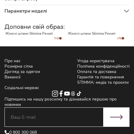
Параметри моделі
НЕМАЄ В НАЯВНОСТІ
НЕМАЄ В НАЯВНОСТІ
Доповни свій образ:
Жіночі штани Stimma Ренаті
Жіночі штани Stimma Ренаті
Ж
Про нас
Угода користувача
Розмірна сітка
Політика конфіденційності
Догляд за одягом
Оплата та доставка
Вакансії
Гарантія та повернення
STIMMA: медіа та проєкти
Соціальні мережі
Підпишись на нашу розсилку та дізнавайся першою про
новинки
0 800 300 068