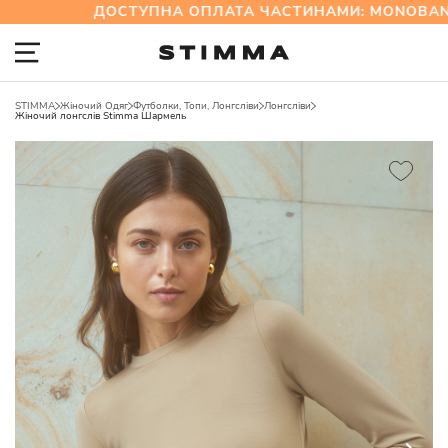
ДОСТУПНА ОПЛАТА ЧАСТИНАМИ: MONOBANK 
STIMMA
Жіночий Одяг
Футболки, Топи, Лонгсліви
Лонгсліви
Жіночий лонгслів Stimma Шармель