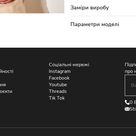
Заміри виробу
Параметри моделі
Соціальні мережі
Підп
йності
Instagram
про 
Facebook
ння
Youtube
оєкти
Threads
Tik Tok
0 
St