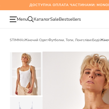
ДОСТУПНА ОПЛАТА ЧАСТИНАМИ: MONOBAN
Menu
Каталог
Sale
Bestsellers
STIMMA
Жіночий Одяг
Футболки, Топи, Лонгсліви
Боді
Жіноч