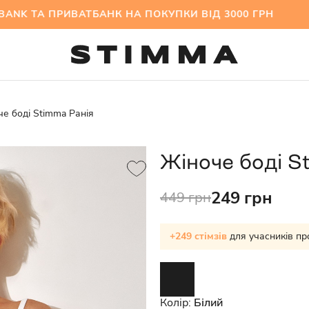
K ТА ПРИВАТБАНК НА ПОКУПКИ ВІД 3000 ГРН М
е боді Stimma Ранія
Жіноче боді S
249 грн
449 грн
+249 стімзів
для учасників пр
Колір:
Білий