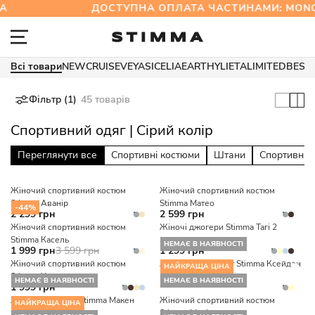
ДОСТУПНА ОПЛАТА ЧАСТИНАМИ: MON
Всі товари
NEW
CRUISE
VEYA
SICELIA
EARTHY
LIETA
LIMITED
BEST
Фільтр (1)
45 товарів
Спортивний одяг | Сірий колір
Переглянути все
Спортивні костюми
Штани
Спортивні 
Жіночий спортивний костюм
Жіночий спортивний костюм
Stimma Аванір
Stimma Матео
-44%
2 299 грн
2 599 грн
Жіночий спортивний костюм
Жіночі джогери Stimma Тагі 2
Stimma Касель
НЕМАЄ В НАЯВНОСТІ
1 999 грн
3 599 грн
1 299 грн
Жіночий спортивний костюм
Жіночий комплект Stimma Ксейден
НАЙКРАЩА ЦІНА
Stimma Хант
НЕМАЄ В НАЯВНОСТІ
НЕМАЄ В НАЯВНОСТІ
1 999 грн
Жіночий костюм Stimma Макен
Жіночий спортивний костюм
НАЙКРАЩА ЦІНА
Stimma Марітан