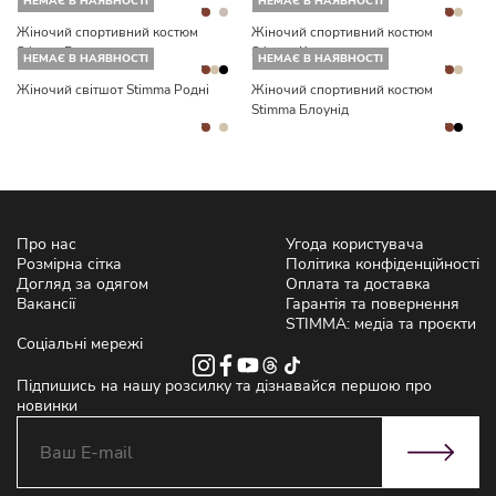
НЕМАЄ В НАЯВНОСТІ
НЕМАЄ В НАЯВНОСТІ
Жіночий спортивний костюм
Жіночий спортивний костюм
Stimma Розен
Stimma Карней
НЕМАЄ В НАЯВНОСТІ
НЕМАЄ В НАЯВНОСТІ
Жіночий світшот Stimma Родні
Жіночий спортивний костюм
Stimma Блоунід
Про нас
Угода користувача
Розмірна сітка
Політика конфіденційності
Догляд за одягом
Оплата та доставка
Вакансії
Гарантія та повернення
STIMMA: медіа та проєкти
Соціальні мережі
Підпишись на нашу розсилку та дізнавайся першою про
новинки