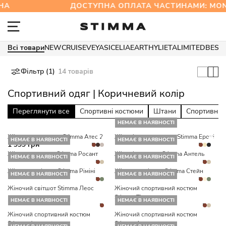
А
ДОСТУПНА ОПЛАТА ЧАСТИНАМИ: MO
Всі товари
NEW
CRUISE
VEYA
SICELIA
EARTHY
LIETA
LIMITED
BEST
Фільтр (1)
14 товарів
Спортивний одяг | Коричневий колір
Переглянути все
Спортивні костюми
Штани
Спортивні 
НЕМАЄ В НАЯВНОСТІ
Жіночий комплект Stimma Атес 2
Жіночі штани-саруел Stimma Ероні
НЕМАЄ В НАЯВНОСТІ
НЕМАЄ В НАЯВНОСТІ
1 999 грн
Жіночий костюм Stimma Росант
Жіночі джогери Stimma Антель
НЕМАЄ В НАЯВНОСТІ
НЕМАЄ В НАЯВНОСТІ
Жіночий світшот Stimma Ріміні
Жіночий світшот Stimma Стейн
НЕМАЄ В НАЯВНОСТІ
НЕМАЄ В НАЯВНОСТІ
Жіночий світшот Stimma Леос
Жіночий спортивний костюм
Stimma Тіно
НЕМАЄ В НАЯВНОСТІ
НЕМАЄ В НАЯВНОСТІ
Жіночий спортивний костюм
Жіночий спортивний костюм
Stimma Флорес
Stimma Арвед