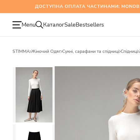
ДОСТУПНА ОПЛАТА ЧАСТИНАМИ: MONOBANK
Menu
Каталог
Sale
Bestsellers
STIMMA
Жіночий Одяг
Сукні, сарафани та спідниці
Спідниці