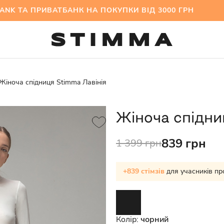
 ТА ПРИВАТБАНК НА ПОКУПКИ ВІД 3000 ГРН МІ
Жіноча спідниця Stimma Лавінія
Жіноча спідни
839 грн
1 399 грн
+839 стімзів
для учасників пр
Колір:
чорний