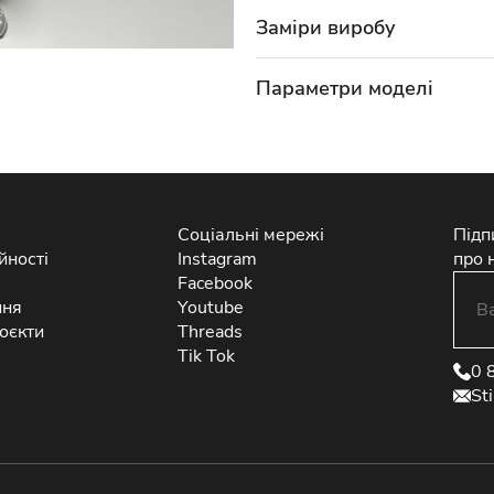
Заміри виробу
Параметри моделі
Соціальні мережі
Підп
йності
Instagram
про 
Facebook
ння
Youtube
оєкти
Threads
Tik Tok
0 
St