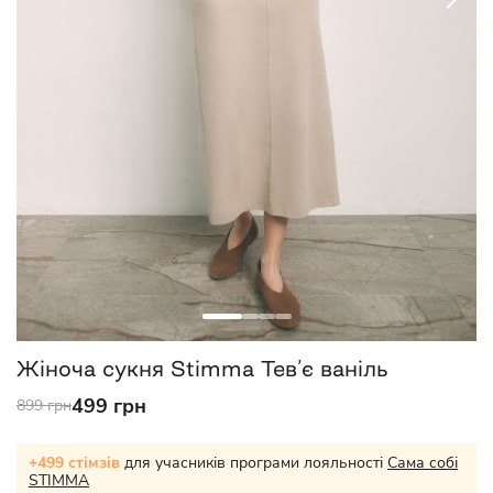
Жіноча сукня Stimma Тев’є ваніль
499 грн
899 грн
+499 стімзів
для учасників програми лояльності
Сама собі
STIMMA