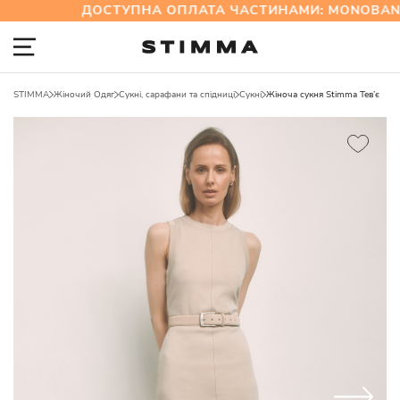
ДОСТУПНА ОПЛАТА ЧАСТИНАМИ: MONOBANK
STIMMA
Жіночий Одяг
Сукні, сарафани та спідниці
Сукні
Жіноча сукня Stimma Тев’є