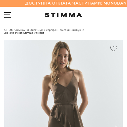
ДОСТУПНА ОПЛАТА ЧАСТИНАМИ: MONOBANK
STIMMA
Жіночий Одяг
Сукні, сарафани та спідниці
Сукні
Жіноча сукня Stimma Алісент