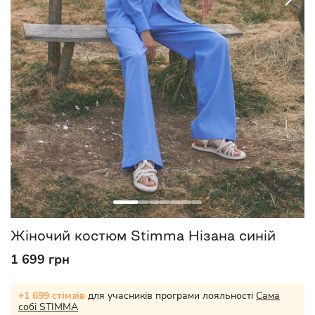
Жіночий костюм Stimma Нізана синій
1 699 грн
+1 699 стімзів
для учасників програми лояльності
Сама
собі STIMMA