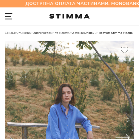
ДОСТУПНА ОПЛАТА ЧАСТИНАМИ: MONOBANK 
STIMMA
Жіночий Одяг
Костюми та жакети
Костюми
Жіночий костюм Stimma Нізана