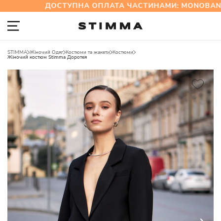
ДОСТУПНА ОПЛАТА ЧАСТИНАМИ: MONOBANK 
STIMMA
Жіночий Одяг
Костюми та жакети
Костюми
Жіночий костюм Stimma Доротея