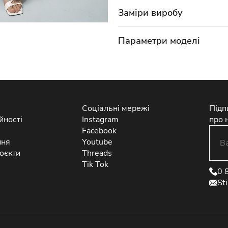
Заміри виробу
Параметри моделі
Соціальні мережі
Підп
йності
Instagram
про 
Facebook
ння
Youtube
оєкти
Threads
Tik Tok
0 
St