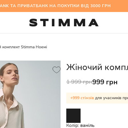
ТА ПРИВАТБАНК НА ПОКУПКИ ВІД 3000 ГРН МІЖ
 комплект Stimma Ноемі
Жіночий компл
999 грн
1 999 грн
+999 стімзів
для учасників пр
Колір:
ваніль