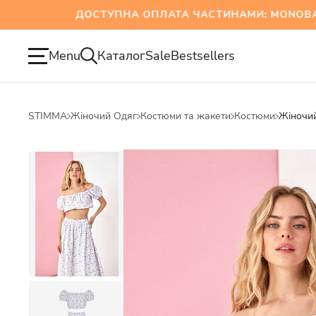
ДОСТУПНА ОПЛАТА ЧАСТИНАМИ: MONOBANK Т
Menu
Каталог
Sale
Bestsellers
STIMMA
Жіночий Одяг
Костюми та жакети
Костюми
Жіночий