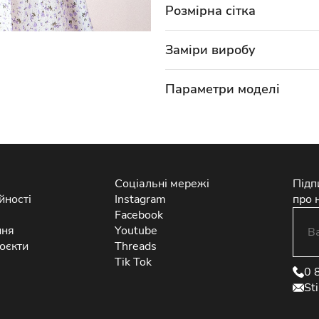
Розмірна сітка
Заміри виробу
Параметри моделі
Соціальні мережі
Підп
йності
Instagram
про 
Facebook
ння
Youtube
оєкти
Threads
Tik Tok
0 
St