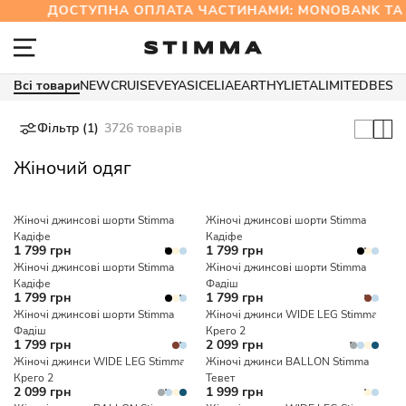
ДОСТУПНА ОПЛАТА ЧАСТИНАМИ: MONOBANK ТА
Всі товари
NEW
CRUISE
VEYA
SICELIA
EARTHY
LIETA
LIMITED
BEST
Фільтр (1)
3726 товарів
Жіночий одяг
Жіночі джинсові шорти Stimma
Жіночі джинсові шорти Stimma
Кадіфе
Кадіфе
1 799 грн
1 799 грн
Жіночі джинсові шорти Stimma
Жіночі джинсові шорти Stimma
Кадіфе
Фадіш
1 799 грн
1 799 грн
Жіночі джинсові шорти Stimma
Жіночі джинси WIDE LEG Stimma
Фадіш
Крего 2
1 799 грн
2 099 грн
Жіночі джинси WIDE LEG Stimma
Жіночі джинси BALLON Stimma
Крего 2
Тевет
2 099 грн
1 999 грн