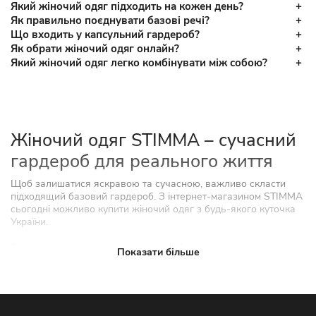
Який жіночий одяг підходить на кожен день?
Як правильно поєднувати базові речі?
Що входить у капсульний гардероб?
Як обрати жіночий одяг онлайн?
Який жіночий одяг легко комбінувати між собою?
Жіночий одяг STIMMA – сучасний
гардероб для реального життя
Щоб залишатися яскравою та сучасною, важливо скласти
підходящий базовий гардероб. З інтернет-магазином STIMMA
сьогодні можливо купити жіночий одяг з будь-якого куточка
України.
Інтернет-магазин жіночого одягу
Показати більше
для різних стилів та подій
Сьогодні все більше клієнток віддають перевагу онлайн-
шопінгу, адже магазин жіночого одягу пропонує чимало