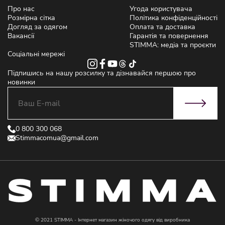
переваг:
Про нас
Угода користувача
Розмірна сітка
Політика конфіденційності
великий вибір товарів;
Догляд за одягом
Оплата та доставка
приємні ціни;
Вакансії
Гарантія та повернення
вигідні акції та знижки;
STIMMA: медіа та проєкти
оперативна доставка;
Соціальні мережі
зручний пошук потрібних моделей.
Інтернет-магазин жіночого одягу дозволяє суттєво
Підпишись на нашу розсилку та дізнавайся першою про
зекономити час і уникнути зайвого спілкування з
новинки
консультантами (якщо в цьому немає потреби). STIMMA дає
можливість створити сучасний жіночий гардероб, відповідний
до сезону.
Модний жіночий одяг, який легко
0 800 300 068
Stimmacomua@gmail.com
комбінувати
Створювати стильні жіночі образи простіше, ніж здається.
Достатньо знати декілька базових правил:
Поєднуйте об’єми. Облягаючий модний жіночий одяг
вдало виглядає із вільними фасонами.
Грайте з довжиною. Комбінуйте короткий та довгий одяг
для жінок для створення контрасту й балансу.
© 2021 STIMMA - Інтернет магазин жіночого одягу від виробника
Робіть акцент. Достатньо однієї яскравої деталі із