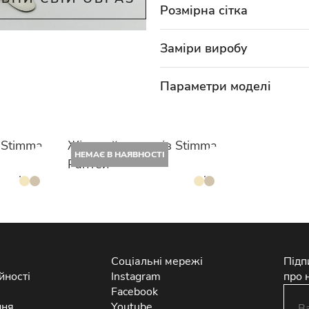
Розмірна сітка
Заміри виробу
Параметри моделі
 Stimma
Жіночий лонгслів Stimma
НЕМАЄ В НАЯВНОСТІ
Рантей
Соціальні мережі
Підп
йності
Instagram
про 
Facebook
ння
Youtube