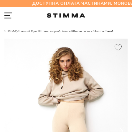
ДОСТУПНА ОПЛАТА ЧАСТИНАМИ: MONOBA
STIMMA
Жіночий Одяг
Штани, шорти
Легінси
Жіночі легінси Stimma Сінгай