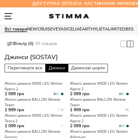
ДОСТУПНА ОПЛАТА ЧАСТИНАМИ: MONOB
Всі товари
NEW
CRUISE
VEYA
SICELIA
EARTHY
LIETA
LIMITED
BEST
Фільтр (0)
93 товарів
Джинси {SOSTAV}
Переглянути все
Джинси
Джинсові шорти
Жіночі джинси WIDE LEG Stimma
Жіночі джинси WIDE LEG Stimma
Крего 2
Крего 2
2 099 грн
2 099 грн
Жіночі джинси BALLON Stimma
Жіночі джинси BALLON Stimma
Тевет
Тевет
1 999 грн
1 999 грн
Жіночі джинси WIDE LEG Stimma
Жіночі джинси WIDE LEG Stimma
Теоса 2
Крего 2
2 099 грн
2 099 грн
Жіночі джинси BALLON Stimma
Жіночі джинси WIDE LEG Stimma
Бендіш
Абельдіс