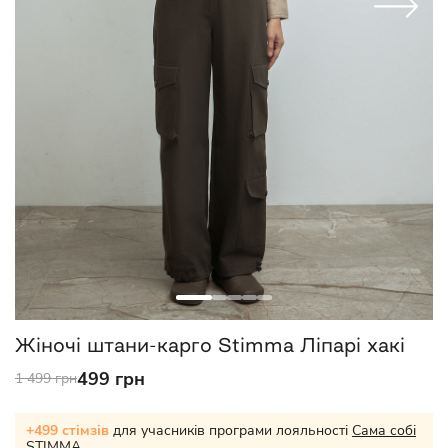
Жіночі штани-карго Stimma Ліпарі хакі
499 грн
1 499 грн
+499 стімзів
для учасників програми лояльності
Сама собі
STIMMA