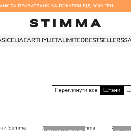
 ТА ПРИВАТБАНК НА ПОКУПКИ ВІД 3000 ГРН МІ
A
SICELIA
EARTHY
LIETA
LIMITED
BESTSELLERS
S
Переглянути все
Штани
Ш
ани Stimma
Жіночі штани Stimma
Жіночі