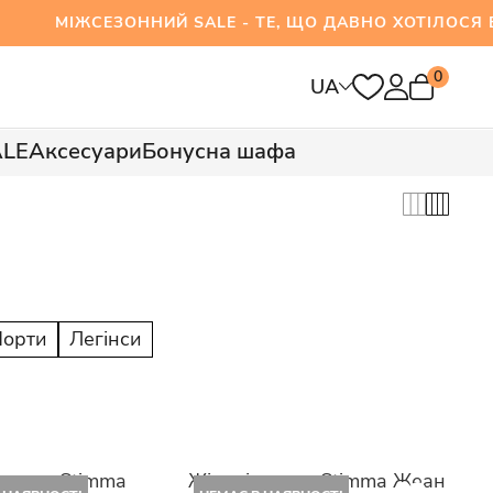
ЖСЕЗОННИЙ SALE - ТЕ, ЩО ДАВНО ХОТІЛОСЯ ВЖ
0
UA
ALE
Аксесуари
Бонусна шафа
орти
Легінси
 штани Stimma
Жіночі штани Stimma Жеан