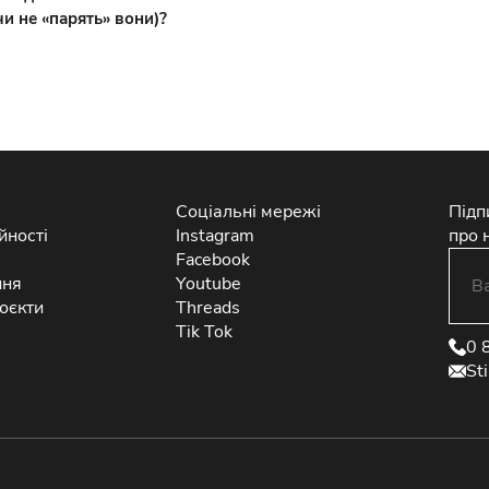
и не «парять» вони)?
Соціальні мережі
Підп
йності
Instagram
про 
Facebook
ння
Youtube
оєкти
Threads
Tik Tok
0 
St