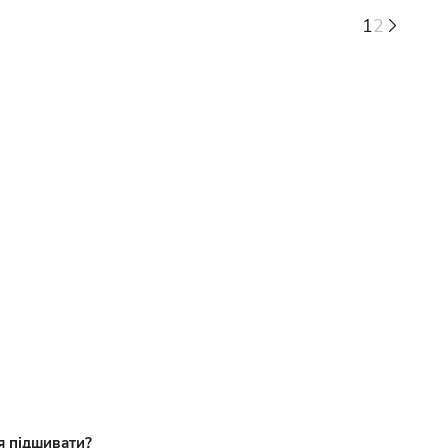
1
2
ся підшивати?