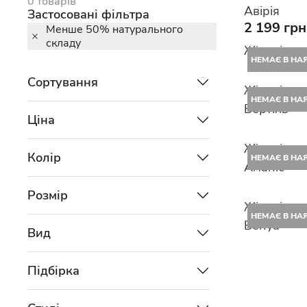
0 товарів
Авірія
Застосовані фільтра
2 199 грн
Менше 50% натурального
складу
Жіночі шта
НЕМАЄ В НА
Сортування
Жіночі шт
НЕМАЄ В НА
Бертіль
Ціна
Жіночі шт
Колір
НЕМАЄ В НА
Аманіс
Розмір
Жіночі шт
НЕМАЄ В НА
Бенуа
Вид
Підбірка