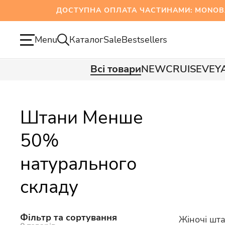
ДОСТУПНА ОПЛАТА ЧАСТИНАМИ: MONOBANK
Menu
Каталог
Sale
Bestsellers
Всі товари
NEW
CRUISE
VEY
Штани Менше
50%
натурального
складу
Фільтр та сортування
Жіночі шт