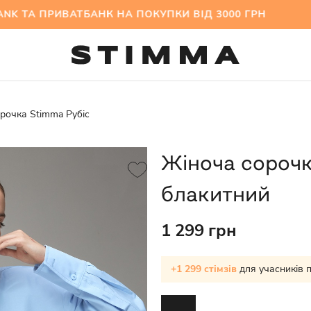
А ПРИВАТБАНК НА ПОКУПКИ ВІД 3000 ГРН МІЖС
рочка Stimma Рубіс
Жіноча сорочк
блакитний
1 299 грн
+1 299 стімзів
для учасників 