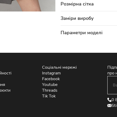
Розмірна сітка
Заміри виробу
Параметри моделі
Соціальні мережі
Підп
йності
Instagram
про 
Facebook
ння
Youtube
оєкти
Threads
Tik Tok
0 
St