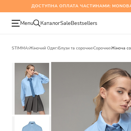
ДОСТУПНА ОПЛАТА ЧАСТИНАМИ: MONOBANK Т
Menu
Каталог
Sale
Bestsellers
STIMMA
Жіночий Одяг
Блузи та сорочки
Сорочки
Жіноча со