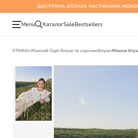
ДОСТУПНА ОПЛАТА ЧАСТИНАМИ: MONOBANK
Menu
Каталог
Sale
Bestsellers
STIMMA
Жіночий Одяг
Блузи та сорочки
Блузи
Жіноча блуз