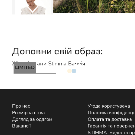
Доповни свій образ:
Жіночі штани Stimma Барвія
LIMITED
НЕМАЄ В НАЯВНОСТІ
Про нас
Угода користувача
Розмірна сітка
Політика конфіденці
Догляд за одягом
Оплата та доставка
Вакансії
Гарантія та поверне
STIMMA: медіа та пр