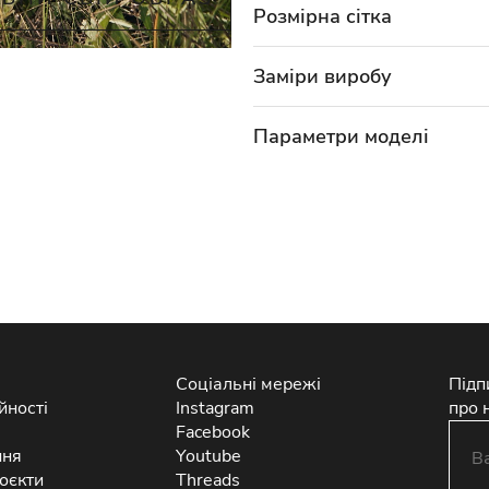
Розмірна сітка
Заміри виробу
Параметри моделі
Соціальні мережі
Підп
йності
Instagram
про 
Facebook
ння
Youtube
оєкти
Threads