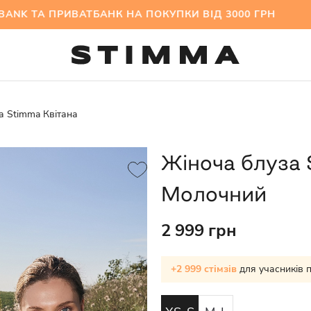
 ТА ПРИВАТБАНК НА ПОКУПКИ ВІД 3000 ГРН МІ
а Stimma Квітана
Жіноча блуза 
Молочний
2 999 грн
+2 999 стімзів
для учасників 