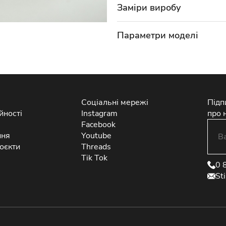
Заміри виробу
Параметри моделі
Соціальні мережі
Підп
йності
Instagram
про 
Facebook
ння
Youtube
оєкти
Threads
Tik Tok
0 
St