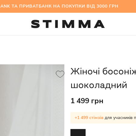
ТА ПРИВАТБАНК НА ПОКУПКИ ВІД 3000 ГРН МІЖ
Жіночі босоні
шоколадний
1 499 грн
+1 499 стімзів
для учасників 