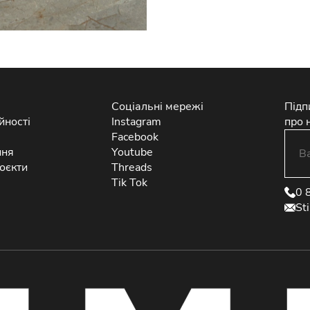
Соціальні мережі
Підп
йності
Instagram
про 
Facebook
ння
Youtube
оєкти
Threads
Tik Tok
0 
St