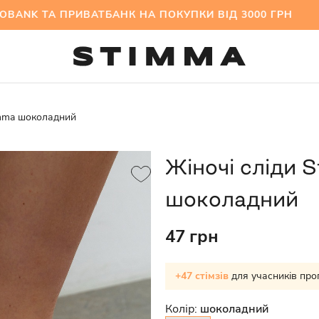
NK ТА ПРИВАТБАНК НА ПОКУПКИ ВІД 3000 ГРН 
imma шоколадний
Жіночі сліди
шоколадний
47 грн
+47 стімзів
для учасників про
Колір:
шоколадний