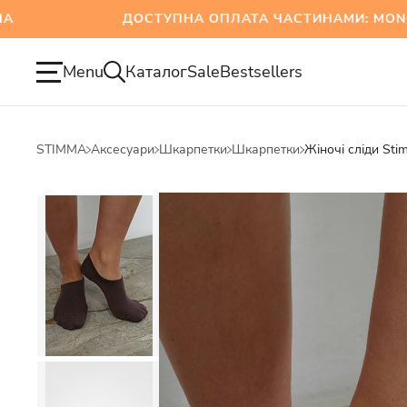
ДОСТУПНА ОПЛАТА ЧАСТИНАМИ: MONOBA
Menu
Каталог
Sale
Bestsellers
STIMMA
Аксесуари
Шкарпетки
Шкарпетки
Жіночі сліди St