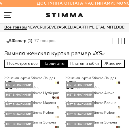
ДОСТУПНА ОПЛАТА ЧАСТИНАМИ: MON
Все товары
NEW
CRUISE
VEYA
SICELIA
EARTHY
LIETA
LIMITED
BES
Фильтр (1)
77 товаров
Зимняя женская куртка размер «XS»
Посмотреть все
Кардиганы
Платья и юбки
Жилетки
Женская куртка Stimma Ландея
Женская куртка Stimma Ландея
4 999 грн
4 999 грн
НЕТ В НАЛИЧИИ
НЕТ В НАЛИЧИИ
від 1666 грн/міс
від 1666 грн/міс
Женская куртка Stimma Нутберия
Женская куртка Stimma Акрис
НЕТ В НАЛИЧИИ
НЕТ В НАЛИЧИИ
Женская куртка Stimma Марлен
Женская куртка Stimma Брейна
НЕТ В НАЛИЧИИ
НЕТ В НАЛИЧИИ
Женская куртка Stimma Руфен
Женская куртка Stimma Руфен
НЕТ В НАЛИЧИИ
НЕТ В НАЛИЧИИ
Женская куртка Stimma Эрмони
Женская куртка Stimma Эрмони
НЕТ В НАЛИЧИИ
НЕТ В НАЛИЧИИ