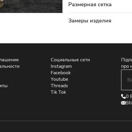
Размерная сетка
Замеры изделия
глашение
Социальные сети
Підп
альности
Instagram
про 
Facebook
Youtube
екты
Threads
Tik Tok
0 
St