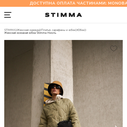
ДОСТУПНА ОПЛАТА ЧАСТИНАМИ: MONOBANK
STIMMA
Женская одежда
Платья, сарафаны и юбки
Юбки
Женская кожаная юбка Stimma Ниоль