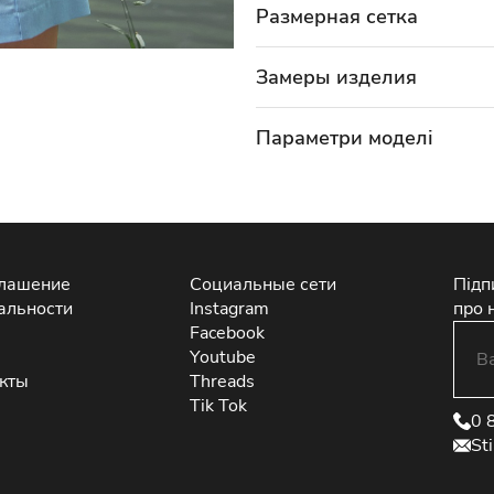
Размерная сетка
Замеры изделия
Параметри моделі
глашение
Социальные сети
Підп
альности
Instagram
про 
Facebook
Youtube
екты
Threads
Tik Tok
0 
St