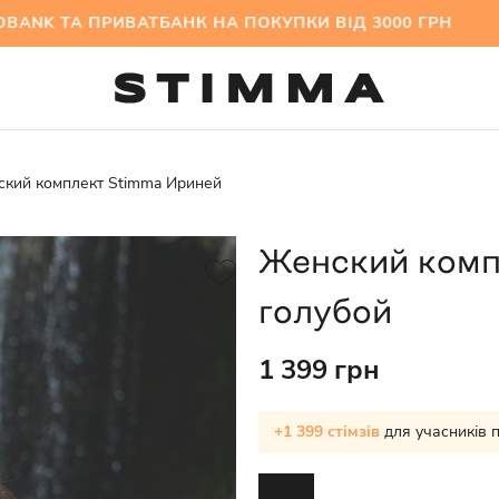
 ТА ПРИВАТБАНК НА ПОКУПКИ ВІД 3000 ГРН МІ
кий комплект Stimma Ириней
Женский комп
голубой
1 399 грн
+1 399 стімзів
для учасників 