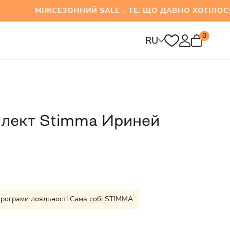
ЖСЕЗОННИЙ SALE - ТЕ, ЩО ДАВНО ХОТІЛОСЯ ВЖ
0
RU
лект Stimma Ириней
програми лояльності
Сама собі STIMMA