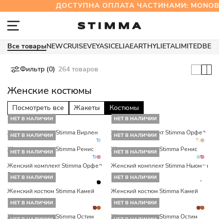
ДОСТУПНА ОПЛАТА ЧАСТИНАМИ: MONO
Все товары
NEW
CRUISE
VEYA
SICELIA
EARTHY
LIETA
LIMITED
BES
Фильтр (0)
264 товаров
Женские костюмы
Посмотреть все
Жакеты
Костюмы
НЕТ В НАЛИЧИИ
НЕТ В НАЛИЧИИ
Женский костюм Stimma Вирлен
Женский комплект Stimma Орфей
НЕТ В НАЛИЧИИ
НЕТ В НАЛИЧИИ
Женский костюм Stimma Ренис
Женский костюм Stimma Ренис
НЕТ В НАЛИЧИИ
НЕТ В НАЛИЧИИ
Женский комплект Stimma Орфей
Женский комплект Stimma Ньюман
2
НЕТ В НАЛИЧИИ
НЕТ В НАЛИЧИИ
Женский костюм Stimma Камей
Женский костюм Stimma Камей
клетка
клетка
НЕТ В НАЛИЧИИ
НЕТ В НАЛИЧИИ
Женский костюм Stimma Остим
Женский костюм Stimma Остим