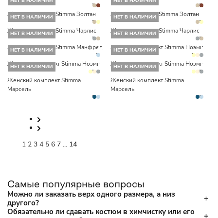
НЕТ В НАЛИЧИИ
НЕТ В НАЛИЧИИ
Женский костюм Stimma Золтан
Женский костюм Stimma Золтан
НЕТ В НАЛИЧИИ
НЕТ В НАЛИЧИИ
Женский костюм Stimma Чарлис
Женский костюм Stimma Чарлис
НЕТ В НАЛИЧИИ
НЕТ В НАЛИЧИИ
Женский костюм Stimma Манфред
Женский комплект Stimma Ноэми
НЕТ В НАЛИЧИИ
НЕТ В НАЛИЧИИ
Женский комплект Stimma Ноэми
Женский комплект Stimma Ноэми
НЕТ В НАЛИЧИИ
НЕТ В НАЛИЧИИ
Женский комплект Stimma
Женский комплект Stimma
Марсель
Марсель
1
2
3
4
5
6
7
...
14
Самые популярные вопросы
Можно ли заказать верх одного размера, а низ
другого?
Обязательно ли сдавать костюм в химчистку или его