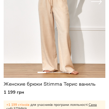
Женские брюки Stimma Терис ваниль
1 199 грн
+1 199 стімзів
для учасників програми лояльності
Сама
собі STIMMA