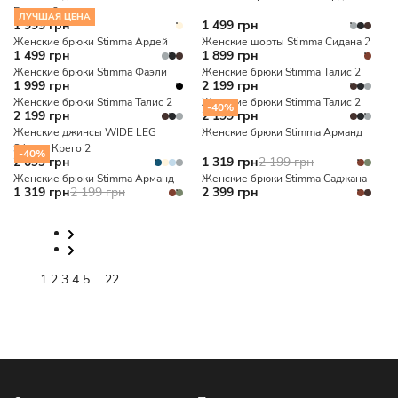
Бентен 2
ЛУЧШАЯ ЦЕНА
1 999 грн
1 499 грн
Женские брюки Stimma Ардей
Женские шорты Stimma Сидана 2
1 499 грн
1 899 грн
Женские брюки Stimma Фаэли
Женские брюки Stimma Талис 2
1 999 грн
2 199 грн
Женские брюки Stimma Талис 2
Женские брюки Stimma Талис 2
-40%
2 199 грн
2 199 грн
Женские джинсы WIDE LEG
Женские брюки Stimma Арманд
Stimma Крего 2
-40%
2 099 грн
1 319 грн
2 199 грн
Женские брюки Stimma Арманд
Женские брюки Stimma Саджана
1 319 грн
2 199 грн
2 399 грн
1
2
3
4
5
...
22