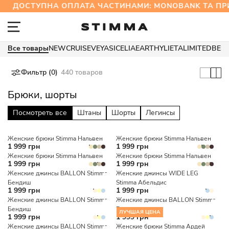
ДОСТУПНА ОПЛАТА ЧАСТИНАМИ: MONOBANK ТА 
Все товары
NEW
CRUISE
VEYA
SICELIA
EARTHY
LIETA
LIMITED
BES
Фильтр (0)
440 товаров
Брюки, шорты
Посмотреть все
Штаны
Шорты
Легинсы
Женские брюки Stimma Нальвен
Женские брюки Stimma Нальвен
1 999 грн
1 999 грн
Женские брюки Stimma Нальвен
Женские брюки Stimma Нальвен
1 999 грн
1 999 грн
Женские джинсы BALLON Stimma
Женские джинсы WIDE LEG
Бендиш
Stimma Абельдис
1 999 грн
1 999 грн
Женские джинсы BALLON Stimma
Женские джинсы BALLON Stimma
Бендиш
Бендиш
ЛУЧШАЯ ЦЕНА
1 999 грн
1 999 грн
Женские джинсы BALLON Stimma
Женские брюки Stimma Ардей