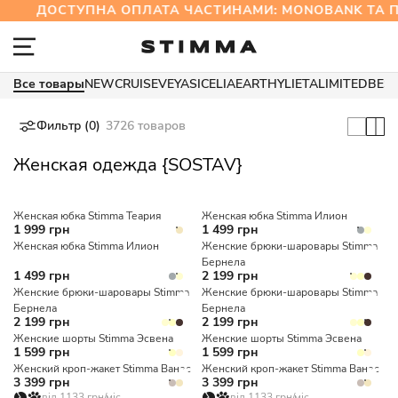
ДОСТУПНА ОПЛАТА ЧАСТИНАМИ: MONOBANK ТА
Все товары
NEW
CRUISE
VEYA
SICELIA
EARTHY
LIETA
LIMITED
BES
Фильтр (0)
3726 товаров
Женская одежда {SOSTAV}
Женская юбка Stimma Теария
Женская юбка Stimma Илион
1 999 грн
1 499 грн
Женская юбка Stimma Илион
Женские брюки-шаровары Stimma
Бернела
1 499 грн
2 199 грн
Женские брюки-шаровары Stimma
Женские брюки-шаровары Stimma
Бернела
Бернела
2 199 грн
2 199 грн
Женские шорты Stimma Эсвена
Женские шорты Stimma Эсвена
1 599 грн
1 599 грн
Женский кроп-жакет Stimma Ванес
Женский кроп-жакет Stimma Ванес
3 399 грн
3 399 грн
від 1133 грн/міс
від 1133 грн/міс